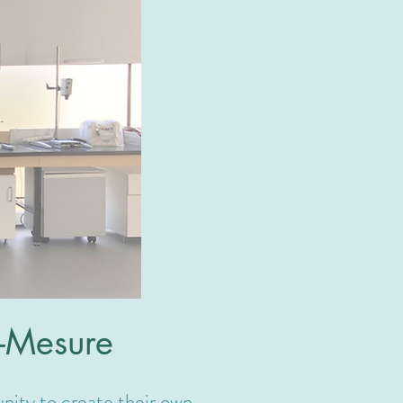
r-Mesure
ity to create their own