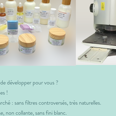
de développer pour vous ?
es !
hé : sans filtres controversés, très naturelles.
e, non collante, sans fini blanc.