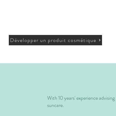
Développer un produit cosmétique
With 10 years' experience advising l
suncare.