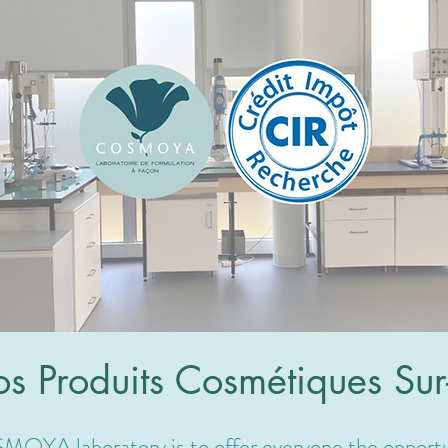
s Produits Cosmétiques Su
MOYA laboratory is to offer everyone the opportun