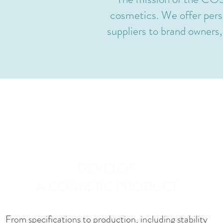
cosmetics. We offer perso
suppliers to brand owners,
DEVELOP
A COSMETIC PRODUCT
From specifications to production, including stability