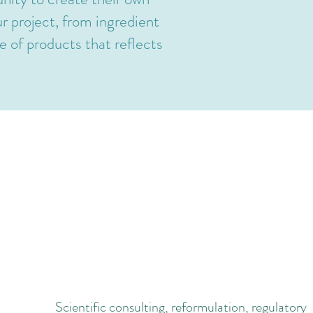
r project, from ingredient
e of products that reflects
ADDITIONAL SERVICES
Scientific consulting, reformulation, regulatory